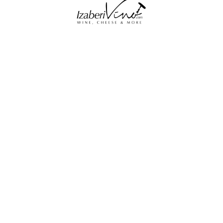
1,200
RSD
Bela Kula – Askurđel 0,75l
1,260
RSD
Aleksandrović – Trijumf
rose 0,75l
1,200
RSD
Gazdinstvo Cilić – Fume
996
RSD
Blanc 0,75l
Dal Bello Prosecco DOC
Treviso – Brut Millesimato
0.75L