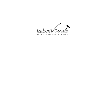
Slični proizvodi
1,320
RSD
Despotika – Morava 0,75l
996
RSD
Dal Bello Prosecco DOC
Treviso – Brut Millesimato
0.75L
3,120
RSD
1,140
RSD