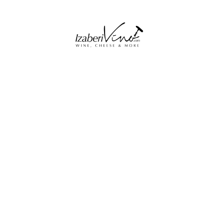
2,940
RSD
1,200
RSD
Gazdinstvo Cilić – Onyx
Gazdinstvo Cilić – Fume
Crveni 0,75l
Blanc 0,75l
1,800
RSD
Matalj – Bukovski 0,75l
1,380
RSD
Gazdinstvo Cilić – Morava
0,75l
3,120
RSD
Casa Rojo – Machoman
0,75l