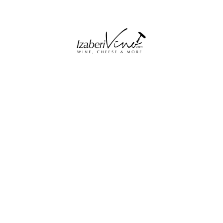
250
RSD
250
RSD
Kesa za vino – crna
Kesa za vino – plava
BRZA NAVIGACIJA
POČETNA