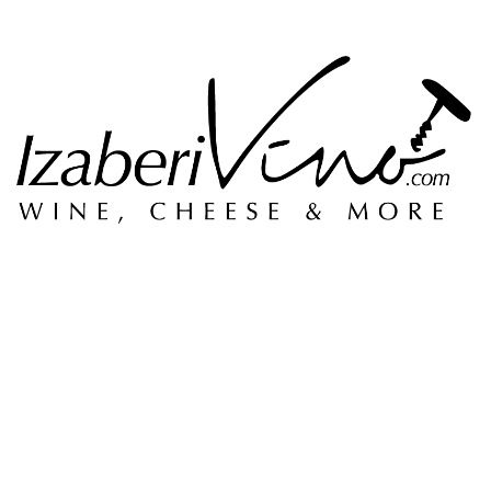
Odležavanje vina
Sorta grožđa
Vinarija
Zemlja porekla
Slični proizvodi
0
RSD
1,500
RSD