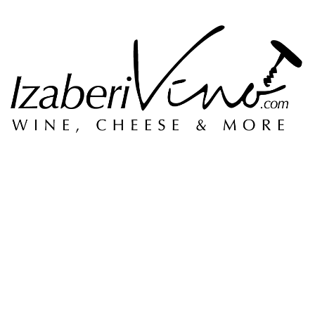
Vinarija
Zemlja porekla
Slični proizvodi
0
RSD
1,500
RSD
Rojo – Machoman 0,75l
Bacalhoa – Greco di tufo 0,